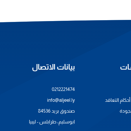
ات
بيانات الاتصال
0212221474
كام التعاقد
info@aljeel.ly
جودة
صندوق بريد 84536
ابوسليم، طرابلس - ليبيا