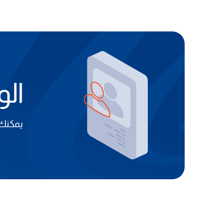
ال
يمكنك 