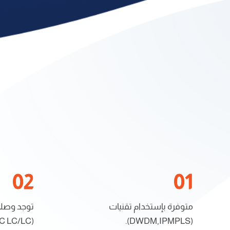
متوفرة بإستخدام تقنيات
توجد وصلا
(LC/FC LC/LC).
(DWDM,IPMPLS).