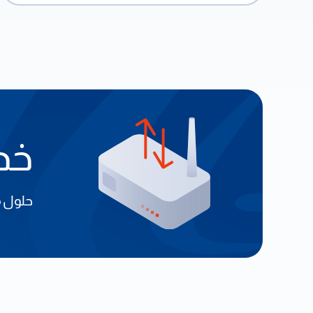
خدم
حلول م