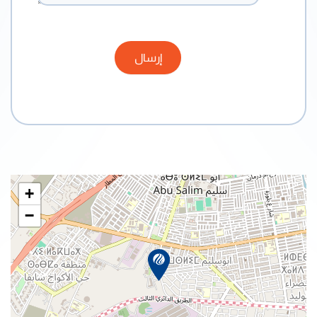
إرسال
+
−